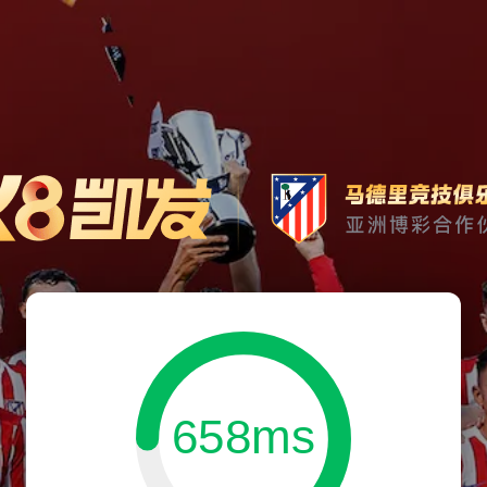
658ms